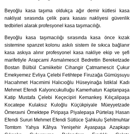
Beyoğlu kasa taşıma oldukça ağır demir kütlesi kasa
nakliyat sırasında çelik para kasası nakliyesi güvenlik
tedbirleri alarak profesyonel kasa taşımacılığı.
Beyoğlu kasa taşımacılığı sırasında kasa önce kızak
sistemine spanzet kolonu askılı sistem ile sıkıca bağlanır
kasa askıya alınır profesyonel kasa nakliye ekip ve şefi
marifetiyle Arapcami Asmalımescit Bedrettin Bereketzade
Bostan Bülbül Camiikebir Cihangir Çatmamescit Çukur
Emekyemez Evliya Çelebi Fetihtepe Firuzağa Gümüşsuyu
Hacıahmet Hacımimi Halıcıoğlu Hüseyinağa İstiklal Kadı
Mehmet Efendi Kalyoncukulluğu Kamerhatun Kaptanpaşa
Katip Mustafa Çelebi Keçecipiri Kemankeş Kılıçalipaşa
Kocatepe Kulaksız Kuloğlu Küçükpiyale Müeyyetzade
Ömeravni Örnektepe Piripaşa Piyalepaşa Pürtelaş Hasan
Efendi Sururi Mehmet Efendi Sütlüce Şahkulu Şehitmuhtar
Tomtom Yahya Kâhya Yenişehir Ayaspaşa Azapkapı