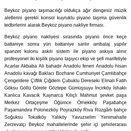
Beykoz piyano taşımacılığı oldukça ağır dengesiz müzik
aletlerini gerekli konsol kuyruklu piyano taşıma güvenlik
tedbirlerini alarak Beykoz piyano nakliye firması.
Beykoz piyano nakliyesi sırasında piyano önce keçe
battaniye sonra yün battaniye sarılır ambalaj yapılır
spanzet kolonu askılı sistem ile piyano askıya alınır
profesyonel iki kişilik piyano taşıyıcı ekip ve şefi marifetiyle
Acarlar Akbaba Ali bahadır Anadolu feneri Anadolu hisarı
Anadolu kavağı Baklacı Bozhane Cumhuriyet Çamlıbahçe
Çengeldere Çiftlik Çiğdem Çubuklu Dereseki Elmalı Fatih
Göksu Göllü Görele Göztepe Gümüşsuyu İncirköy İshaklı
Kanlıca Kavacık Kaynarca Kılıçlı Mahmut şevket paşa
Merkez Ortaçeşme Öğümce Örnekköy Paşabahçe
Paşamandıra Polonezköy Poyrazköy Riva Rüzgârlı bahçe
Soğuksu Tokatköy Yalıköy Yavuzselim Yenimahalle
Zerzevatçı Beykoz mahallelerinde şehir içi şehirlerarası